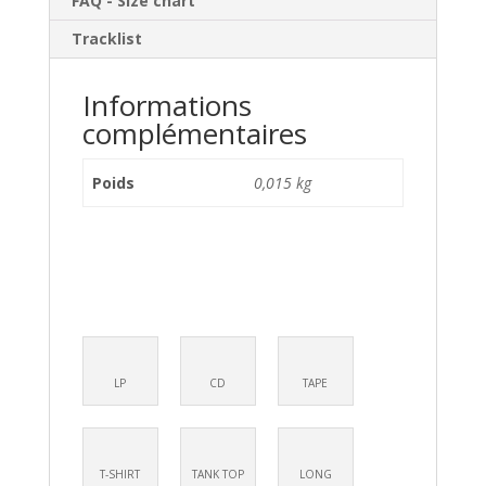
FAQ - Size chart
Tracklist
Informations
complémentaires
Poids
0,015 kg
LP
CD
TAPE
T-SHIRT
TANK TOP
LONG