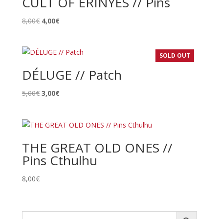
CULT OF ERINYES // Pins
Le
Le
8,00
€
4,00
€
prix
prix
initial
actuel
était :
est :
SOLD OUT
8,00€.
4,00€.
DÉLUGE // Patch
Le
Le
5,00
€
3,00
€
prix
prix
initial
actuel
était :
est :
5,00€.
3,00€.
THE GREAT OLD ONES //
Pins Cthulhu
8,00
€