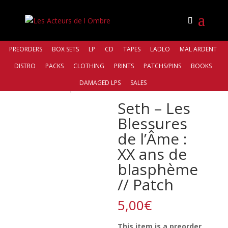
PREORDERS
BOX SETS
LP
CD
TAPES
LADLO
MAL ARDENT
DISTRO
PACKS
CLOTHING
PRINTS
PATCHS/PINS
BOOKS
Accueil
/
Bands
/
Seth
/ Seth – Les Blessures de l’Âme :
DAMAGED LPS
SALES
XX ans de blasphème // Patch
Seth – Les
Blessures
de l’Âme :
XX ans de
blasphème
// Patch
5,00
€
This item is a preorder