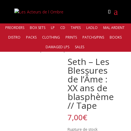
PREORDERS
BOX SETS
LP
CD
TAPES
LADLO
MAL ARDENT
DISTRO
PACKS
CLOTHING
PRINTS
PATCHS/PINS
BOOKS
Accueil
/
Bands
/
Seth
/ Seth – Les Blessures de l’Âme :
DAMAGED LPS
SALES
XX ans de blasphème // Tape
Seth – Les
Blessures
de l’Âme :
XX ans de
blasphème
// Tape
7,00
€
Rupture de stock