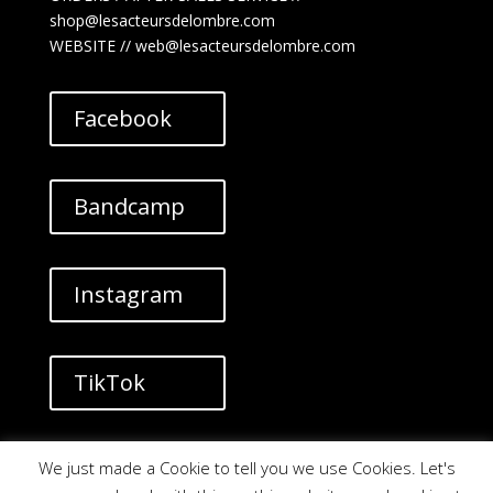
shop@lesacteursdelombre.com
WEBSITE // web@lesacteursdelombre.com
Facebook
Bandcamp
Instagram
TikTok
YouTube
We just made a Cookie to tell you we use Cookies. Let's