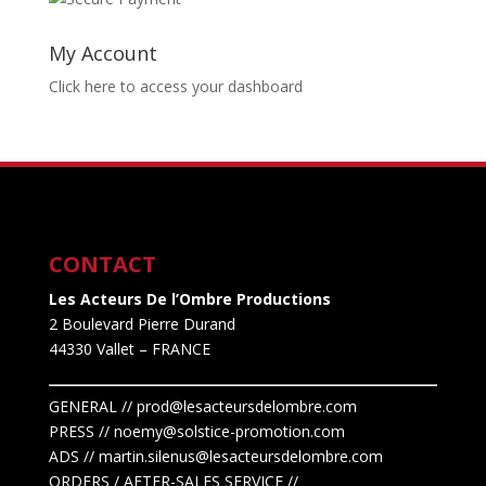
My Account
Click here to access your dashboard
CONTACT
Les Acteurs De l’Ombre Productions
2 Boulevard Pierre Durand
44330 Vallet
– FRANCE
GENERAL // prod@lesacteursdelombre.com
PRESS // noemy@solstice-promotion.com
ADS //
martin.silenus
@lesacteursdelombre.com
ORDERS / AFTER-SALES SERVICE //