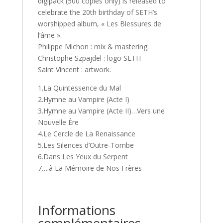
digipack (500 copies only) is released to
celebrate the 20th birthday of SETH’s
worshipped album, « Les Blessures de
l’âme ».
Philippe Michon : mix & mastering.
Christophe Szpajdel : logo SETH
Saint Vincent : artwork.
1.La Quintessence du Mal
2.Hymne au Vampire (Acte I)
3.Hymne au Vampire (Acte II)…Vers une
Nouvelle Ère
4.Le Cercle de La Renaissance
5.Les Silences d’Outre-Tombe
6.Dans Les Yeux du Serpent
7….à La Mémoire de Nos Frères
Informations