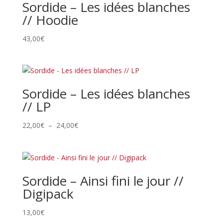
Sordide – Les idées blanches
// Hoodie
43,00
€
Sordide – Les idées blanches
// LP
Plage
22,00
€
–
24,00
€
de
prix :
22,00€
à
Sordide – Ainsi fini le jour //
24,00€
Digipack
13,00
€