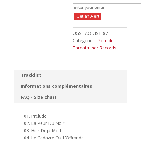
Get an Alert
UGS :
AODIST-87
Catégories :
Sordide
,
Throatruiner Records
Tracklist
Informations complémentaires
FAQ - Size chart
01. Prélude
02. La Peur Du Noir
03. Hier Déjà Mort
04. Le Cadavre Ou L’Offrande