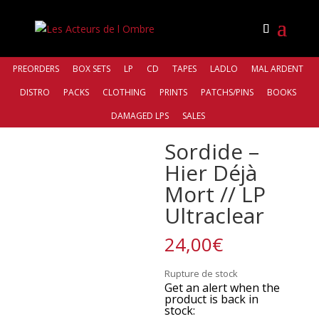
PREORDERS
BOX SETS
LP
CD
TAPES
LADLO
MAL ARDENT
DISTRO
PACKS
CLOTHING
PRINTS
PATCHS/PINS
BOOKS
Accueil
/
Bands
/
Sordide
/ Sordide – Hier Déjà Mort //
DAMAGED LPS
SALES
LP Ultraclear
Sordide –
Hier Déjà
Mort // LP
Ultraclear
24,00
€
Rupture de stock
Get an alert when the
product is back in
stock: