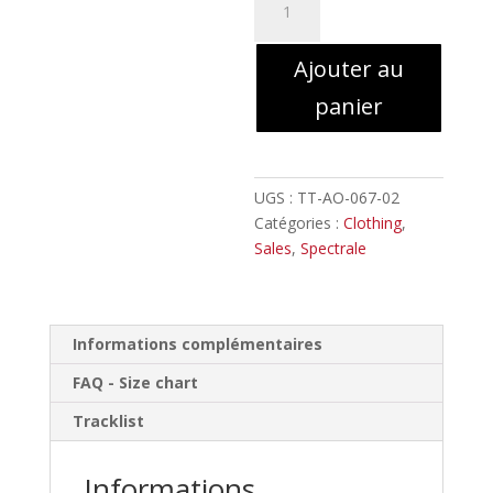
de
Spectrale
Ajouter au
//
Deer
panier
Tank
Top
GIRLIE
UGS :
TT-AO-067-02
Catégories :
Clothing
,
Sales
,
Spectrale
Informations complémentaires
FAQ - Size chart
Tracklist
Informations