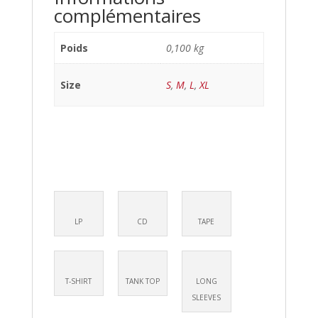
complémentaires
Poids
0,100 kg
Size
S
,
M
,
L
,
XL
LP
CD
TAPE
T-SHIRT
TANK TOP
LONG
SLEEVES