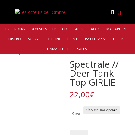
PREORDERS
BOX SETS
LP
CD
TAPES
LADLO
MAL ARDENT
DISTRO
PACKS
CLOTHING
PRINTS
PATCHS/PINS
BOOKS
Accueil
/
Bands
/
Spectrale
/ Spectrale // Deer Tank
DAMAGED LPS
SALES
Top GIRLIE
Spectrale //
Deer Tank
Top GIRLIE
22,00
€
Size
quantité