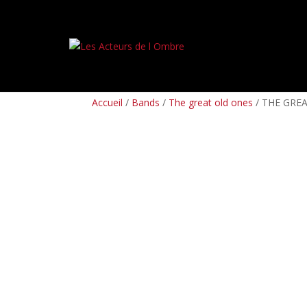
PREORDERS
BOX SETS
LP
CD
TAPES
Accueil
/
Bands
/
The great old ones
/ THE GREA