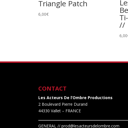
Le
Triangle Patch
Be
6,00
€
Ti
//
6,00
CONTACT
Les Acteurs De l’Ombre Productions
2 Boulevard Pierre Durand
44330 Vallet
– FRANCE
GENERAL // prod@lesacteursdelombre.com