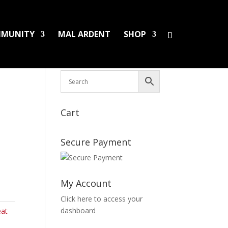
MUNITY
MAL ARDENT
SHOP
HS/PINS
BOOKS
DAMAGED LPS
SALES
Cart
Secure Payment
My Account
Click here to access your
dashboard
eat