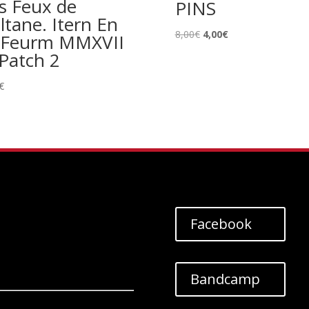
s Feux de
PINS
ltane. Itern En
Le
Le
8,00
€
4,00
€
-Feurm MMXVII
prix
prix
 Patch 2
initial
actuel
était :
est :
€
8,00€.
4,00€.
Facebook
Bandcamp