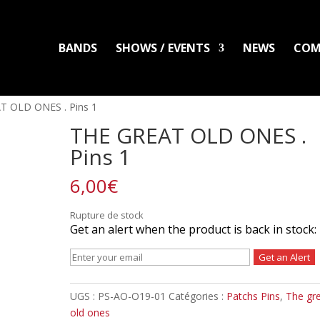
BANDS
SHOWS / EVENTS
NEWS
COM
LADLO
MAL ARDENT
DISTRO
PACKS
CLOTHING
PRINTS
PATC
T OLD ONES . Pins 1
THE GREAT OLD ONES .
Pins 1
6,00
€
Rupture de stock
Get an alert when the product is back in stock:
Get an Alert
UGS :
PS-AO-O19-01
Catégories :
Patchs Pins
,
The gr
old ones