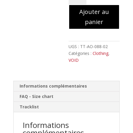
VƆID
Ajouter au
//
Girlie
panier
Tank-
top
UGS :
TT-AO-088-02
Catégories :
Clothing
,
VOID
Informations complémentaires
FAQ - Size chart
Tracklist
Informations
complémentaires