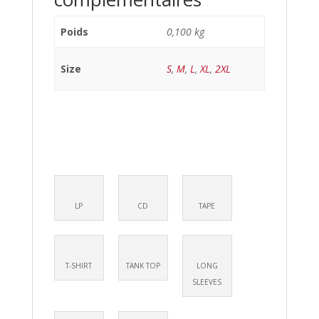
Poids
0,100 kg
Size
S
,
M
,
L
,
XL
,
2XL
LP
CD
TAPE
T-SHIRT
TANK TOP
LONG
SLEEVES