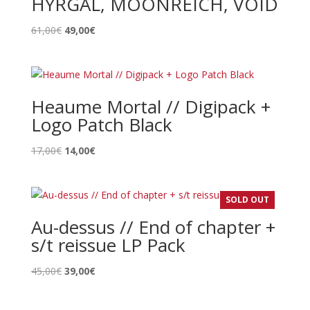
HYRGAL, MOONREICH, VOID
Le
Le
61,00
€
49,00
€
prix
prix
initial
actuel
était :
est :
61,00€.
49,00€.
Heaume Mortal // Digipack +
Logo Patch Black
Le
Le
17,00
€
14,00
€
prix
prix
initial
actuel
était :
est :
SOLD OUT
17,00€.
14,00€.
Au-dessus // End of chapter +
s/t reissue LP Pack
Le
Le
45,00
€
39,00
€
prix
prix
initial
actuel