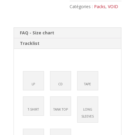
Pack
Catégories :
Packs
,
VOID
FAQ - Size chart
Tracklist
LP
CD
TAPE
T-SHIRT
TANK TOP
LONG
SLEEVES