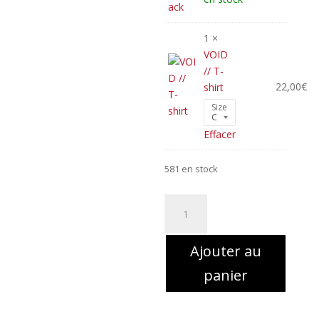
était :
e
13,00€
6
1 ×
VOID
// T-
22,00
€
shirt
Size
Effacer
581 en stock
quantité
de
VOID
Ajouter au
//
T-
panier
shirt
+
CD