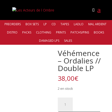
PREORDERS
BOX SETS
LP
CD
TAPES
LADLO
MAL ARDENT
DISTRO
PACKS
CLOTHING
PRINTS
PATCHS/PINS
BOOKS
Accueil
/
Distro
/
Antiq Records
/ Véhémence –
DAMAGED LPS
SALES
Ordalies // Double LP
Véhémence
– Ordalies //
Double LP
38,00
€
2 en stock
quantité
de
Véhémence