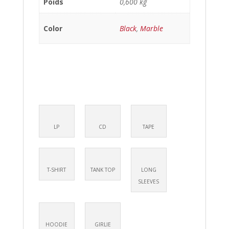
Poids
0,600 kg
Color
Black
,
Marble
LP
CD
TAPE
T-SHIRT
TANK TOP
LONG
SLEEVES
HOODIE
GIRLIE