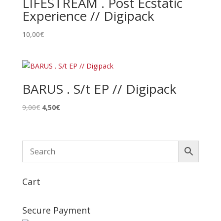
LIFESTREAM . Post Ecstatic
Experience // Digipack
10,00
€
BARUS . S/t EP // Digipack
Le
Le
9,00
€
4,50
€
prix
prix
initial
actuel
était :
est :
9,00€.
4,50€.
Cart
Secure Payment