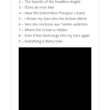
2 – The Swords of the headless Angels
3 – l’Écho de mon Mal
4 – Near the bottomless Precipice I stand
5 – I drown my Eyes into the broken Mirror
6 – Vers des Horizons aux Teintes ardentes
7 – Where the Crown is hidden
8 – Even if the Devil sings into my Ears again
9 – Everything is blurry now