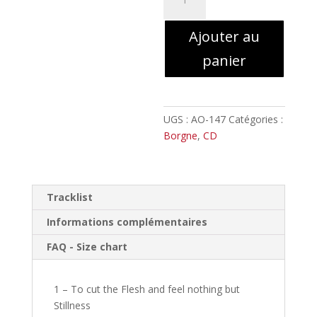
de
Borgne
Ajouter au
-
Temps
panier
morts
//
Digipack
UGS :
AO-147
Catégories :
Borgne
,
CD
Tracklist
Informations complémentaires
FAQ - Size chart
1 – To cut the Flesh and feel nothing but
Stillness