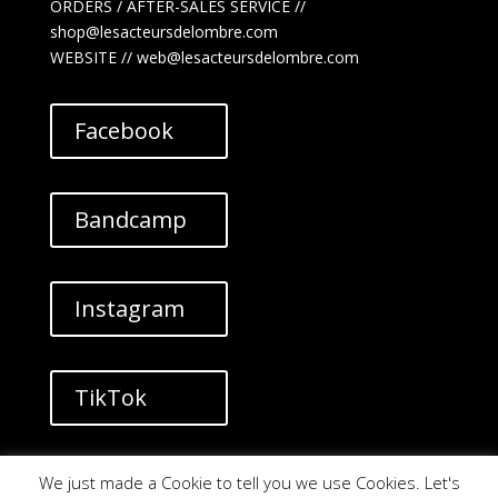
ORDERS / AFTER-SALES SERVICE //
shop@lesacteursdelombre.com
WEBSITE // web@lesacteursdelombre.com
Facebook
Bandcamp
Instagram
TikTok
YouTube
We just made a Cookie to tell you we use Cookies. Let's