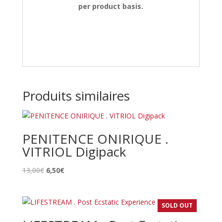
per product basis.
Produits similaires
PENITENCE ONIRIQUE .
VITRIOL Digipack
Le
Le
13,00
€
6,50
€
prix
prix
initial
actuel
était :
est :
SOLD OUT
13,00€.
6,50€.