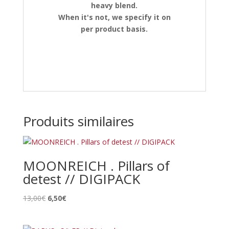
heavy blend.
When it's not, we specify it on
per product basis.
Produits similaires
MOONREICH . Pillars of
detest // DIGIPACK
Le
Le
13,00
€
6,50
€
prix
prix
initial
actuel