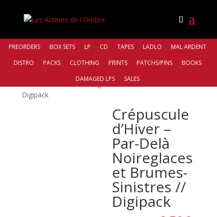
PREORDERS
BOX SETS
LP
CD
TAPES
LADLO
MAL ARDENT
DISTRO
PACKS
CLOTHING
PRINTS
PATCHS/PINS
BOOKS
Accueil
/
Bands
/
Crépuscule d'Hiver
/ Crépuscule
DAMAGED LPS
SALES
d’Hiver – Par​-​Delà Noireglaces et Brumes​-​Sinistres //
Digipack
Crépuscule
d’Hiver –
Par​-​Delà
Noireglaces
et Brumes​-​
Sinistres //
Digipack