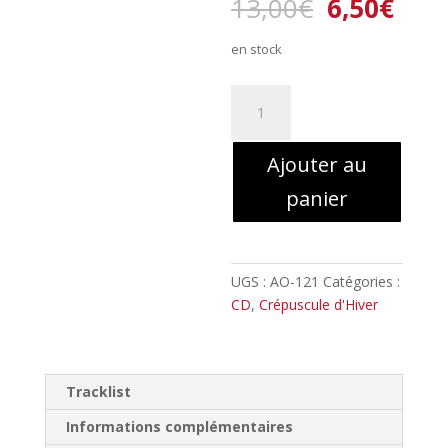
Le
Le
13,00
€
6,50
€
prix
prix
initial
actu
en stock
était :
est :
13,00€.
6,50
quantité
de
Crépuscule
Ajouter au
d'Hiver
-
panier
Par​
-​
Delà
Noireglaces
UGS :
AO-121
Catégories :
et
CD
,
Crépuscule d'Hiver
Brumes​
-​
Sinistres
Tracklist
//
Digipack
Informations complémentaires