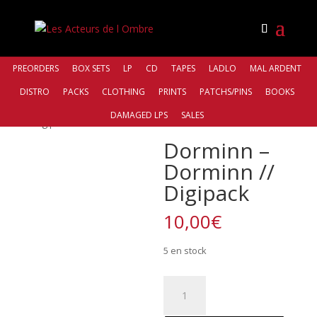
PREORDERS
BOX SETS
LP
CD
TAPES
LADLO
MAL ARDENT
DISTRO
PACKS
CLOTHING
PRINTS
PATCHS/PINS
BOOKS
Accueil
/
Distro
/
Antiq Records
/ Dorminn – Dorminn //
DAMAGED LPS
SALES
Digipack
Dorminn –
Dorminn //
Digipack
10,00
€
5 en stock
quantité
de
Dorminn