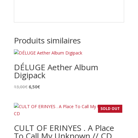
Produits similaires
DÉLUGE Aether Album
Digipack
Le
Le
13,00
€
6,50
€
prix
prix
initial
actuel
était :
est :
SOLD OUT
13,00€.
6,50€.
CULT OF ERINYES . A Place
To Call My Unknown // CD