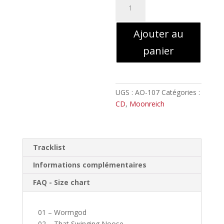
de
Moonreich
Ajouter au
-
Wormgod
panier
//
Digipack
UGS :
AO-107
Catégories :
CD
,
Moonreich
Tracklist
Informations complémentaires
FAQ - Size chart
01 – Wormgod
02 – That Swinging Noose