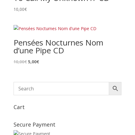
10,00
€
Pensées Nocturnes Nom
d’une Pipe CD
Le
Le
10,00
€
5,00
€
prix
prix
initial
actuel
était :
est :
10,00€.
5,00€.
Cart
Secure Payment