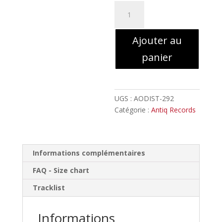
quantité
de
Tour
Ajouter au
d'Ivoire
-
panier
Tour
d'Ivoire
//
LP
UGS :
AODIST-292
Catégorie :
Antiq Records
Informations complémentaires
FAQ - Size chart
Tracklist
Informations