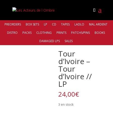
PREORDERS
BOX SETS
LP
CD
TAPES
LADLO
MAL ARDENT
DISTRO
PACKS
CLOTHING
PRINTS
PATCHS/PINS
BOOKS
Accueil
/
Distro
/
Antiq Records
/ Tour d’Ivoire – Tour
DAMAGED LPS
SALES
d’Ivoire // LP
Tour
d’Ivoire –
Tour
d’Ivoire //
LP
24,00
€
3 en stock