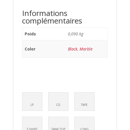
Informations
complémentaires
Poids
0,090 kg
Color
Black
,
Marble
LP
CD
TAPE
T-SHIRT
TANK TOP
LONG