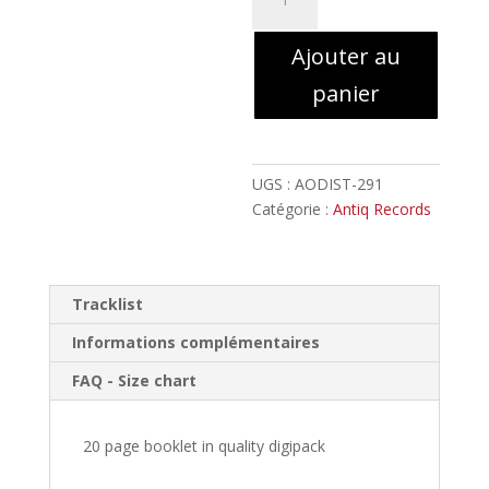
de
SIlhouette
Ajouter au
-
Les
panier
Dires
de
l'Âme
//
UGS :
AODIST-291
Digipack
Catégorie :
Antiq Records
Tracklist
Informations complémentaires
FAQ - Size chart
20 page booklet in quality digipack