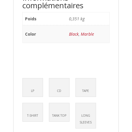
complémentaires
Poids
0,351 kg
Color
Black
,
Marble
LP
CD
TAPE
T-SHIRT
TANK TOP
LONG
SLEEVES