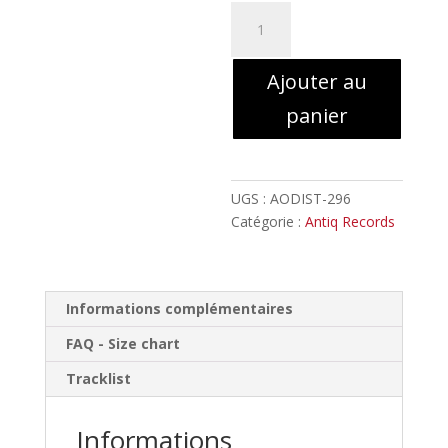
quantité
de
Véhémence
Ajouter au
-
Assiégé
panier
pour
l'Eternité
//
LP
UGS :
AODIST-296
Catégorie :
Antiq Records
Informations complémentaires
FAQ - Size chart
Tracklist
Informations