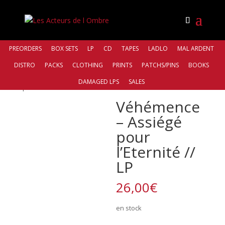
PREORDERS
BOX SETS
LP
CD
TAPES
LADLO
MAL ARDENT
DISTRO
PACKS
CLOTHING
PRINTS
PATCHS/PINS
BOOKS
Accueil
/
Distro
/
Antiq Records
/ Véhémence – Assiégé
DAMAGED LPS
SALES
pour l’Eternité // LP
Véhémence
– Assiégé
pour
l’Eternité //
LP
26,00
€
en stock