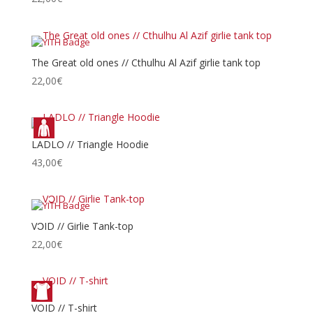
The Great old ones // Cthulhu Al Azif girlie tank top
22,00
€
LADLO // Triangle Hoodie
43,00
€
VƆID // Girlie Tank-top
22,00
€
VOID // T-shirt