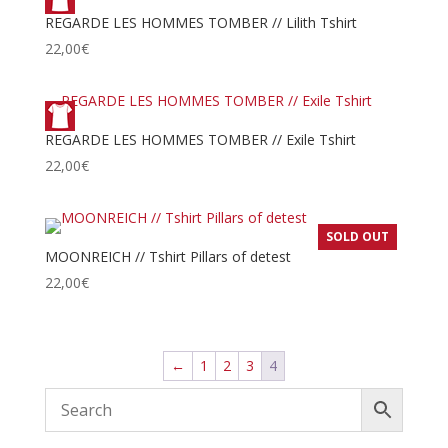
REGARDE LES HOMMES TOMBER // Lilith Tshirt
22,00
€
REGARDE LES HOMMES TOMBER // Exile Tshirt
22,00
€
SOLD OUT
MOONREICH // Tshirt Pillars of detest
22,00
€
←
1
2
3
4