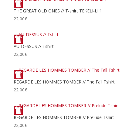
THE GREAT OLD ONES // T-shirt TEKELI-LI 1
22,00
€
AU-DESSUS // Tshirt
22,00
€
REGARDE LES HOMMES TOMBER // The Fall Tshirt
22,00
€
REGARDE LES HOMMES TOMBER // Prelude Tshirt
22,00
€