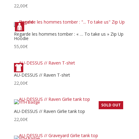
22,00
€
Regarde les hommes tomber : « … To take us » Zip Up
Hoodie
55,00
€
AU-DESSUS // Raven T-shirt
22,00
€
SOLD OUT
AU-DESSUS // Raven Girlie tank top
22,00
€