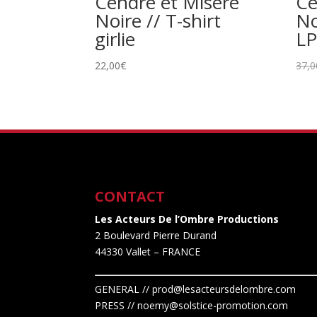
Cendre et Misère
Ce
Noire // T-shirt
No
girlie
LP
22,00
€
37,0
CONTACT
Les Acteurs De l’Ombre Productions
2 Boulevard Pierre Durand
44330 Vallet
– FRANCE
GENERAL // prod@lesacteursdelombre.com
PRESS // noemy@solstice-promotion.com