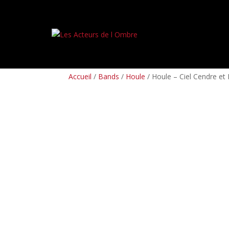
PREORDERS
BOX SETS
LP
CD
TAPES
Accueil
/
Bands
/
Houle
/ Houle – Ciel Cendre et 