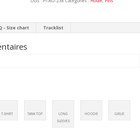
UGS :
PI-AO-238
Catégories :
Houle
,
Pins
Cendre
et
Misère
Noire
Q - Size chart
Tracklist
//
Pin's
ntaires
T-SHIRT
TANK TOP
LONG
HOODIE
GIRLIE
SLEEVES