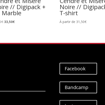
ndre et Misère
Cendre et Misèr
ire // Digipack +
Noire // Digipac
 Marble
T-shirt
Le
Le
0
€
33,50
€
À partir de
31,50
€
prix
prix
initial
actuel
était :
est :
37,00€.
33,50€.
Facebook
Bandcamp