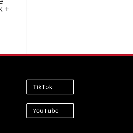
e
k +
TikTok
YouTube