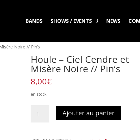
BANDS
SHOWS / EVENTS
NEWS
COM
LADLO
MAL ARDENT
DISTRO
PACKS
CLOTHING
PRINTS
PATC
Misère Noire // Pin’s
Houle – Ciel Cendre et
Misère Noire // Pin’s
8,00
€
en stock
quantité
Ajouter au panier
de
Houle
-
Ciel